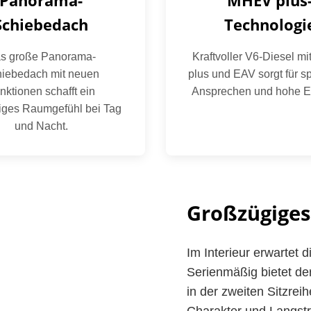
Panorama-
MHEV plus
Schiebedach
Technologi
s große Panorama-
Kraftvoller V6-Diesel 
iebedach mit neuen
plus und EAV sorgt für s
nktionen schafft ein
Ansprechen und hohe Ef
figes Raumgefühl bei Tag
und Nacht.
Großzügiges
Im Interieur erwartet
Serienmäßig bietet der
in der zweiten Sitzrei