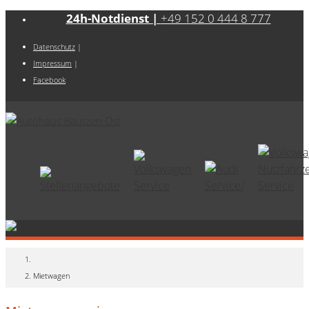
24h-Notdienst |
+49 152 0 444 8 777
Datenschutz
|
Impressum
|
Facebook
Mietwagen