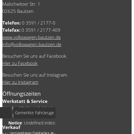
Malschwitzer Str. 1
02625 Bautzen
Telefon:
0 3591 / 2177-0
Telefax:
0 3591 / 2177-409
www.volkswagen-bautzen.de
info@volkswagen-bautzen.de
Besuchen Sie uns auf Facebook.
Hier zu Facebook
Besuchen Sie uns auf Instagram.
Hier zu Instagram
Öffnungszeiten
Werkstatt & Service
Mo.-Fr. 07:00 – 18:00 Uhr
Gemerkte Fahrzeuge
Sa. 08:00 – 13.00 Uhr
Notice
: Undefined index:
Verkauf
rememberedVehicles in