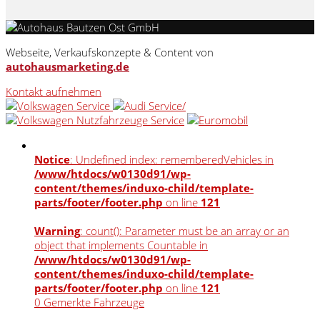
Webseite, Verkaufskonzepte & Content von
autohausmarketing.de
Kontakt aufnehmen
Notice
: Undefined index: rememberedVehicles in
/www/htdocs/w0130d91/wp-
content/themes/induxo-child/template-
parts/footer/footer.php
on line
121
Warning
: count(): Parameter must be an array or an
object that implements Countable in
/www/htdocs/w0130d91/wp-
content/themes/induxo-child/template-
parts/footer/footer.php
on line
121
0
Gemerkte Fahrzeuge