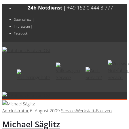
24h-Notdienst |
+49 152 0 444 8 777
Datenschutz
|
Impressum
|
Facebook
Administrator
6. August 2009
Service-Werkstatt-Bautzen
Michael Säglitz