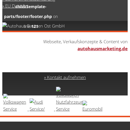
EU Data Act
child/template-
parts/footer/footer.php
on
line
121
0
Webseite, Verkaufskonzepte & Content von
autohausmarketing.de
Kontakt aufnehmen