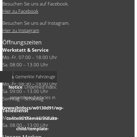
Besuchen Sie uns auf Facebook.
Hier zu Facebook
Besuchen Sie uns auf Instagram.
Hier zu Instagram
Öffnungszeiten
Werkstatt & Service
Mo.-Fr. 07:00 – 18:00 Uhr
Sa. 08:00 – 13.00 Uhr
Verkauf
Gemerkte Fahrzeuge
Mo.-Fr. 08:30 – 18:00 Uhr
Notice
: Undefined index:
Sa. 09:00 – 13.00 Uhr
rememberedVehicles in
Sonntag – Schautag
/www/htdocs/w0130d91/wp-
Teiledienst
Mo.-Fr. 07:00 – 18:00 Uhr
content/themes/induxo-
Sa. 08:00 – 13:00 Uhr
child/template-