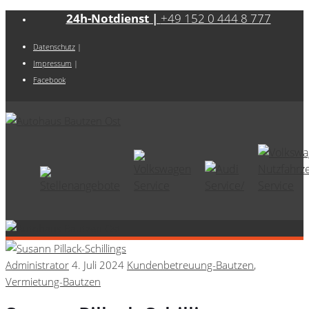
24h-Notdienst |
+49 152 0 444 8 777
Datenschutz
|
Impressum
|
Facebook
Administrator
4. Juli 2024
Kundenbetreuung-Bautzen
,
Vermietung-Bautzen