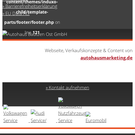
content/themes/induxo-
Barrierefreiheitserklärung
child/template-
EU Data Act
parts/footer/footer.php
on
line
121
0
Webseite, Verkaufskonzepte & Content von
autohausmarketing.de
Kontakt aufnehmen