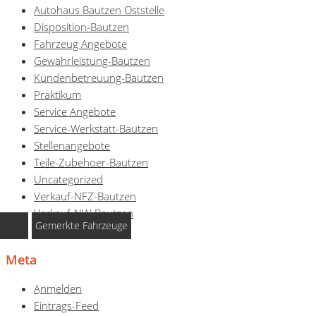
Autohaus Bautzen Oststelle
Disposition-Bautzen
Fahrzeug Angebote
Gewährleistung-Bautzen
Kundenbetreuung-Bautzen
Praktikum
Service Angebote
Service-Werkstatt-Bautzen
Stellenangebote
Teile-Zubehoer-Bautzen
Uncategorized
Verkauf-NFZ-Bautzen
Verkauf-NW-Bautzen
Gemerkte Fahrzeuge
Vermietung-Bautzen
Notice
: Undefined index:
Meta
rememberedVehicles in
Anmelden
/www/htdocs/w0130d91/wp-
Eintrags-Feed